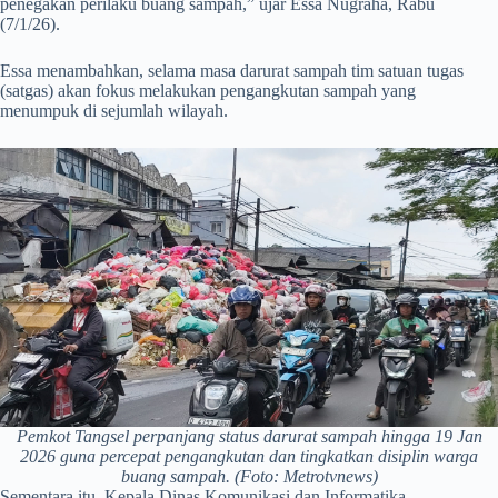
penegakan perilaku buang sampah,” ujar Essa Nugraha, Rabu
(7/1/26).
Essa menambahkan, selama masa darurat sampah tim satuan tugas
(satgas) akan fokus melakukan pengangkutan sampah yang
menumpuk di sejumlah wilayah.
Pemkot Tangsel perpanjang status darurat sampah hingga 19 Jan
2026 guna percepat pengangkutan dan tingkatkan disiplin warga
buang sampah. (Foto: Metrotvnews)
Sementara itu, Kepala Dinas Komunikasi dan Informatika