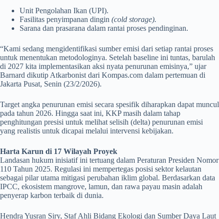
Unit Pengolahan Ikan (UPI).
Fasilitas penyimpanan dingin
(cold storage).
Sarana dan prasarana dalam rantai proses pendinginan.
“Kami sedang mengidentifikasi sumber emisi dari setiap rantai proses
untuk menentukan metodologinya. Setelah baseline ini tuntas, barulah
di 2027 kita implementasikan aksi nyata penurunan emisinya,” ujar
Barnard dikutip Atkarbonist dari Kompas.com dalam pertemuan di
Jakarta Pusat, Senin (23/2/2026).
Target angka penurunan emisi secara spesifik diharapkan dapat muncul
pada tahun 2026. Hingga saat ini, KKP masih dalam tahap
penghitungan presisi untuk melihat selisih (delta) penurunan emisi
yang realistis untuk dicapai melalui intervensi kebijakan.
Harta Karun di 17 Wilayah Proyek
Landasan hukum inisiatif ini tertuang dalam Peraturan Presiden Nomor
110 Tahun 2025. Regulasi ini mempertegas posisi sektor kelautan
sebagai pilar utama mitigasi perubahan iklim global. Berdasarkan data
IPCC, ekosistem mangrove, lamun, dan rawa payau masin adalah
penyerap karbon terbaik di dunia.
Hendra Yusran Siry, Staf Ahli Bidang Ekologi dan Sumber Daya Laut