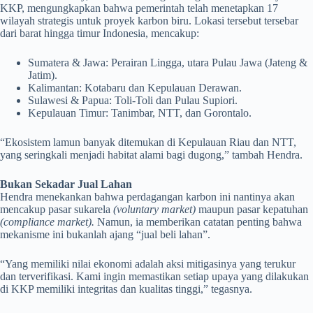
KKP, mengungkapkan bahwa pemerintah telah menetapkan 17
wilayah strategis untuk proyek karbon biru. Lokasi tersebut tersebar
dari barat hingga timur Indonesia, mencakup:
Sumatera & Jawa: Perairan Lingga, utara Pulau Jawa (Jateng &
Jatim).
Kalimantan: Kotabaru dan Kepulauan Derawan.
Sulawesi & Papua: Toli-Toli dan Pulau Supiori.
Kepulauan Timur: Tanimbar, NTT, dan Gorontalo.
“Ekosistem lamun banyak ditemukan di Kepulauan Riau dan NTT,
yang seringkali menjadi habitat alami bagi dugong,” tambah Hendra.
Bukan Sekadar Jual Lahan
Hendra menekankan bahwa perdagangan karbon ini nantinya akan
mencakup pasar sukarela
(voluntary market)
maupun pasar kepatuhan
(compliance market).
Namun, ia memberikan catatan penting bahwa
mekanisme ini bukanlah ajang “jual beli lahan”.
“Yang memiliki nilai ekonomi adalah aksi mitigasinya yang terukur
dan terverifikasi. Kami ingin memastikan setiap upaya yang dilakukan
di KKP memiliki integritas dan kualitas tinggi,” tegasnya.