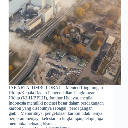
JAKARTA, DMBGLOBAL – Menteri Lingkungan
Hidup/Kepala Badan Pengendalian Lingkungan
Hidup (KLH/BPLH), Jumhur Hidayat, menilai
Indonesia memiliki potensi besar dalam perdagangan
karbon yang disebutnya sebagai “perdagangan
gaib”. Menurutnya, pengelolaan karbon tidak hanya
berperan menjaga kelestarian lingkungan, tetapi juga
membuka peluang bisnis…