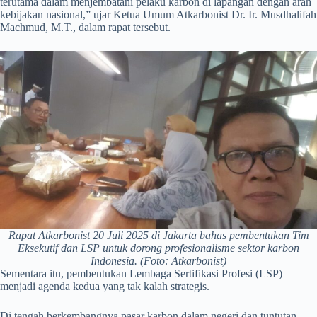
terutama dalam menjembatani pelaku karbon di lapangan dengan arah
kebijakan nasional,” ujar Ketua Umum Atkarbonist Dr. Ir. Musdhalifah
Machmud, M.T., dalam rapat tersebut.
Rapat Atkarbonist 20 Juli 2025 di Jakarta bahas pembentukan Tim
Eksekutif dan LSP untuk dorong profesionalisme sektor karbon
Indonesia. (Foto: Atkarbonist)
Sementara itu, pembentukan Lembaga Sertifikasi Profesi (LSP)
menjadi agenda kedua yang tak kalah strategis.
Di tengah berkembangnya pasar karbon dalam negeri dan tuntutan