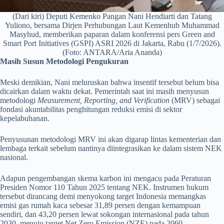
(Dari kiri) Deputi Kemenko Pangan Nani Hendiarti dan Tatang
Yuliono, bersama Dirjen Perhubungan Laut Kemenhub Muhammad
Masyhud, memberikan paparan dalam konferensi pers Green and
Smart Port Initiatives (GSPI) ASRI 2026 di Jakarta, Rabu (1/7/2026).
(Foto: ANTARA/Aria Ananda)
Masih Susun Metodologi Pengukuran
Meski demikian, Nani meluruskan bahwa insentif tersebut belum bisa
dicairkan dalam waktu dekat. Pemerintah saat ini masih menyusun
metodologi
Measurement, Reporting, and Verification
(MRV) sebagai
fondasi akuntabilitas penghitungan reduksi emisi di sektor
kepelabuhanan.
Penyusunan metodologi MRV ini akan digarap lintas kementerian dan
lembaga terkait sebelum nantinya diintegrasikan ke dalam sistem NEK
nasional.
Adapun pengembangan skema karbon ini mengacu pada Peraturan
Presiden Nomor 110 Tahun 2025 tentang NEK. Instrumen hukum
tersebut dirancang demi menyokong target Indonesia memangkas
emisi gas rumah kaca sebesar 31,89 persen dengan kemampuan
sendiri, dan 43,20 persen lewat sokongan internasional pada tahun
2030, menuju target Net Zero Emission (NZE) pada 2060.