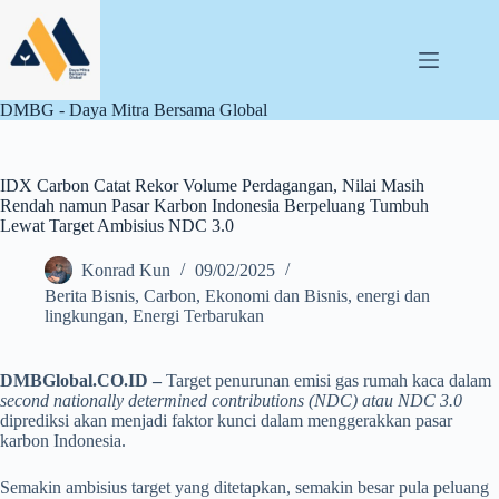
Skip
to
content
DMBG - Daya Mitra Bersama Global
IDX Carbon Catat Rekor Volume Perdagangan, Nilai Masih
Rendah namun Pasar Karbon Indonesia Berpeluang Tumbuh
Lewat Target Ambisius NDC 3.0
Konrad Kun
09/02/2025
Berita Bisnis
,
Carbon
,
Ekonomi dan Bisnis
,
energi dan
lingkungan
,
Energi Terbarukan
DMBGlobal.CO.ID –
Target penurunan emisi gas rumah kaca dalam
second nationally determined contributions (NDC) atau NDC 3.0
diprediksi akan menjadi faktor kunci dalam menggerakkan pasar
karbon Indonesia.
Semakin ambisius target yang ditetapkan, semakin besar pula peluang