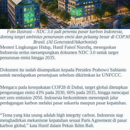
Foto Ilustrasi – NDC 3.0 jadi penentu pasar karbon Indonesia,
dorong target ambisius penurunan emisi dan peluang besar di COP30
Brasil. (AI Generated/Atkarbonist)
Menteri Lingkungan Hidup, Hanif Faisol Nurofiq, menegaskan
Indonesia serius merampungkan dokumen NDC 3.0 untuk target
penurunan emisi hingga 2035.
Dokumen itu sudah disampaikan kepada Presiden Prabowo Subianto
untuk mendapatkan persetujuan sebelum dikirimkan ke UNFCCC.
Mengacu pada kesepakatan COP28 di Dubai, target global ditetapkan
pengurangan emisi 43% pada 2030, 60% pada 2035, hingga mencapai
net zero emission 2050. Indonesia berkomitmen menempuh jalur
perdagangan karbon melalui pasar sukarela maupun pasar kepatuhan.
“Tema yang kita usung adalah high integrity carbon. Indonesia siap
menghadirkan mekanisme kepatuhan sesuai Paris Agreement di pasar
karbon global,” kata Hanif dalam Pekan Iklim Bali.