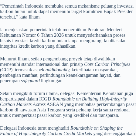
“Pemerintah Indonesia membuka semua mekanisme peluang investasi
karbon hutan untuk dapat memenuhi target komitmen Bapak Presiden
tersebut,” kata Ilham.
Ia menjelaskan pemerintah telah menerbitkan Peraturan Menteri
Kehutanan Nomor 6 Tahun 2026 untuk menyederhanakan proses
bisnis investasi kredit karbon hutan tanpa mengurangi kualitas dan
integritas kredit karbon yang dihasilkan.
Menurut Ilham, setiap pengembang proyek tetap diwajibkan
memenuhi standar internasional dan prinsip
Core Carbon Principles
(CCP), termasuk aspek
additionality,
keterlibatan masyarakat,
pembagian manfaat, perlindungan keanekaragaman hayati, dan
penerapan
safeguard
lingkungan.
Selain mengikuti forum utama, delegasi Kementerian Kehutanan juga
berpartisipasi dalam ICGD
Roundtable on Building High-Integrity
Carbon Markets Across
ASEAN yang membahas perkembangan pasar
karbon di kawasan Asia Tenggara serta peluang kerja sama regional
untuk memperkuat pasar karbon yang kredibel dan transparan.
Delegasi Indonesia turut menghadiri
Roundtable on Shaping the
Future of High-Integrity Carbon Credit Markets
yang diselenggarakan