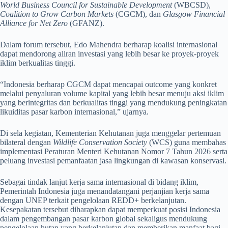
World Business Council for Sustainable Development
(WBCSD),
Coalition to Grow Carbon Markets
(CGCM), dan
Glasgow Financial
Alliance for Net Zero
(GFANZ).
Dalam forum tersebut, Edo Mahendra berharap koalisi internasional
dapat mendorong aliran investasi yang lebih besar ke proyek-proyek
iklim berkualitas tinggi.
“Indonesia berharap CGCM dapat mencapai outcome yang konkret
melalui penyaluran volume kapital yang lebih besar menuju aksi iklim
yang berintegritas dan berkualitas tinggi yang mendukung peningkatan
likuiditas pasar karbon internasional,” ujarnya.
Di sela kegiatan, Kementerian Kehutanan juga menggelar pertemuan
bilateral dengan
Wildlife Conservation Society
(WCS) guna membahas
implementasi Peraturan Menteri Kehutanan Nomor 7 Tahun 2026 serta
peluang investasi pemanfaatan jasa lingkungan di kawasan konservasi.
Sebagai tindak lanjut kerja sama internasional di bidang iklim,
Pemerintah Indonesia juga menandatangani perjanjian kerja sama
dengan UNEP terkait pengelolaan REDD+ berkelanjutan.
Kesepakatan tersebut diharapkan dapat memperkuat posisi Indonesia
dalam pengembangan pasar karbon global sekaligus mendukung
pengelolaan hutan yang berkelanjutan dan memberikan manfaat bagi