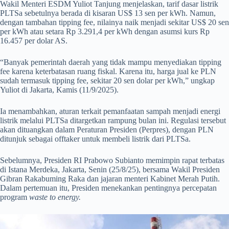
Wakil Menteri ESDM Yuliot Tanjung menjelaskan, tarif dasar listrik
PLTSa sebetulnya berada di kisaran US$ 13 sen per kWh. Namun,
dengan tambahan tipping fee, nilainya naik menjadi sekitar US$ 20 sen
per kWh atau setara Rp 3.291,4 per kWh dengan asumsi kurs Rp
16.457 per dolar AS.
“Banyak pemerintah daerah yang tidak mampu menyediakan tipping
fee karena keterbatasan ruang fiskal. Karena itu, harga jual ke PLN
sudah termasuk tipping fee, sekitar 20 sen dolar per kWh,” ungkap
Yuliot di Jakarta, Kamis (11/9/2025).
Ia menambahkan, aturan terkait pemanfaatan sampah menjadi energi
listrik melalui PLTSa ditargetkan rampung bulan ini. Regulasi tersebut
akan dituangkan dalam Peraturan Presiden (Perpres), dengan PLN
ditunjuk sebagai offtaker untuk membeli listrik dari PLTSa.
Sebelumnya, Presiden RI Prabowo Subianto memimpin rapat terbatas
di Istana Merdeka, Jakarta, Senin (25/8/25), bersama Wakil Presiden
Gibran Rakabuming Raka dan jajaran menteri Kabinet Merah Putih.
Dalam pertemuan itu, Presiden menekankan pentingnya percepatan
program
waste to energy.