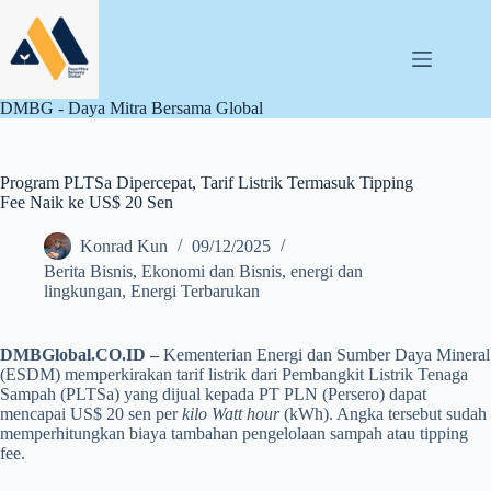
Skip
to
content
DMBG - Daya Mitra Bersama Global
Program PLTSa Dipercepat, Tarif Listrik Termasuk Tipping
Fee Naik ke US$ 20 Sen
Konrad Kun
09/12/2025
Berita Bisnis
,
Ekonomi dan Bisnis
,
energi dan
lingkungan
,
Energi Terbarukan
DMBGlobal.CO.ID –
Kementerian Energi dan Sumber Daya Mineral
(ESDM) memperkirakan tarif listrik dari Pembangkit Listrik Tenaga
Sampah (PLTSa) yang dijual kepada PT PLN (Persero) dapat
mencapai US$ 20 sen per
kilo Watt hour
(kWh). Angka tersebut sudah
memperhitungkan biaya tambahan pengelolaan sampah atau tipping
fee.