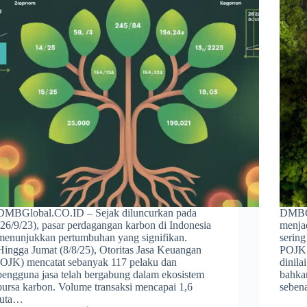
DMBGlobal.CO.ID – Sejak diluncurkan pada
DMBGl
(26/9/23), pasar perdagangan karbon di Indonesia
menjad
menunjukkan pertumbuhan yang signifikan.
sering
Hingga Jumat (8/8/25), Otoritas Jasa Keuangan
POJK 
(OJK) mencatat sebanyak 117 pelaku dan
dinila
pengguna jasa telah bergabung dalam ekosistem
bahkan
bursa karbon. Volume transaksi mencapai 1,6
seben
juta…