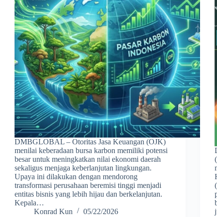
DMBGLOBAL – Otoritas Jasa Keuangan (OJK)
menilai keberadaan bursa karbon memiliki potensi
besar untuk meningkatkan nilai ekonomi daerah
sekaligus menjaga keberlanjutan lingkungan.
Upaya ini dilakukan dengan mendorong
transformasi perusahaan beremisi tinggi menjadi
entitas bisnis yang lebih hijau dan berkelanjutan.
Kepala…
Konrad Kun
05/22/2026