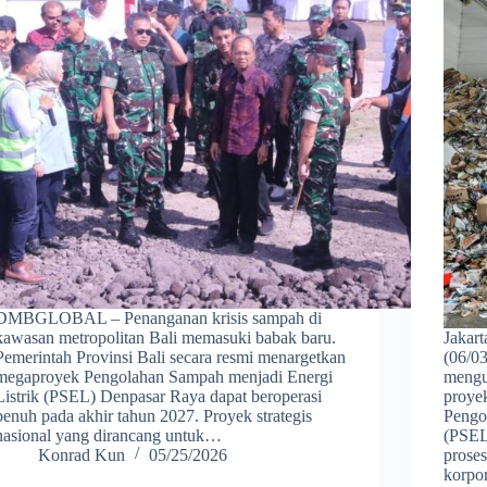
DMBGLOBAL – Penanganan krisis sampah di
kawasan metropolitan Bali memasuki babak baru.
Jakar
Pemerintah Provinsi Bali secara resmi menargetkan
(06/03
megaproyek Pengolahan Sampah menjadi Energi
mengu
Listrik (PSEL) Denpasar Raya dapat beroperasi
proyek
penuh pada akhir tahun 2027. Proyek strategis
Pengo
nasional yang dirancang untuk…
(PSEL
Konrad Kun
05/25/2026
prose
korpo