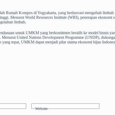
lah Rumah Kompos di Yogyakarta, yang berinovasi mengubah limbah or
tinggi. Menurut World Resources Institute (WRI), penerapan ekonomi
ngolahan limbah.
n pendanaan untuk UMKM yang berkomitmen beralih ke model bisnis yan
 Menurut United Nations Development Programme (UNDP), dukungan da
g tepat, UMKM dapat menjadi pilar utama ekonomi hijau Indonesia,
Website