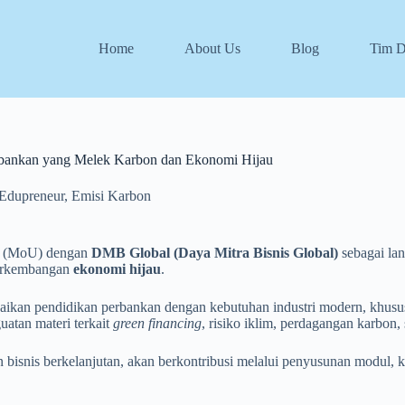
Home
About Us
Blog
Tim 
bankan yang Melek Karbon dan Ekonomi Hijau
Edupreneur
,
Emisi Karbon
an (MoU) dengan
DMB Global (Daya Mitra Bisnis Global)
sebagai la
perkembangan
ekonomi hijau
.
aikan pendidikan perbankan dengan kebutuhan industri modern, khusus
atan materi terkait
green financing
, risiko iklim, perdagangan karbon
snis berkelanjutan, akan berkontribusi melalui penyusunan modul, k